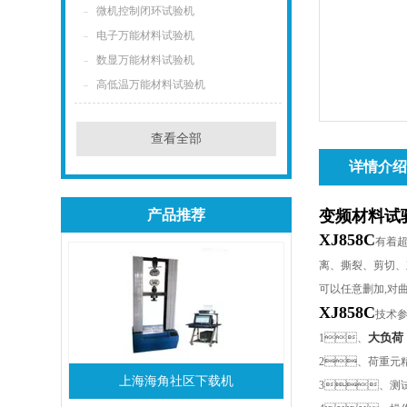
微机控制闭环试验机
电子万能材料试验机
数显万能材料试验机
高低温万能材料试验机
查看全部
详情介
产品推荐
变频材料试
XJ858C
有着
离、撕裂、
可以任意删加
,
对
XJ858C
技术
大负荷：1
1
、
2
、荷重元
上海海角社区下载机
3
、测