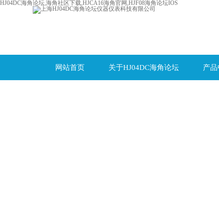
HJ04DC海角论坛,海角社区下载,HJCA16海角官网,HJF08海角论坛IOS
网站首页
关于HJ04DC海角论坛
产品