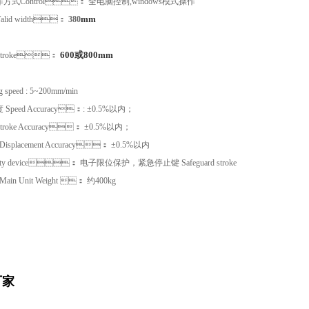
作方式
Control
： 全电脑控制
,windows
模式操作
mm
alid width
：
380
600
或800mm
troke
：
ng speed : 5~200mm/min
度
Speed Accuracy
：
: ±0.5%
以内；
troke Accuracy
：
±0.5%
以内；
Displacement Accuracy
：
±0.5%
以内
ty device
： 电子限位保护，紧急停止键
Safeguard stroke
Main Unit Weight
： 约400
kg
厂家