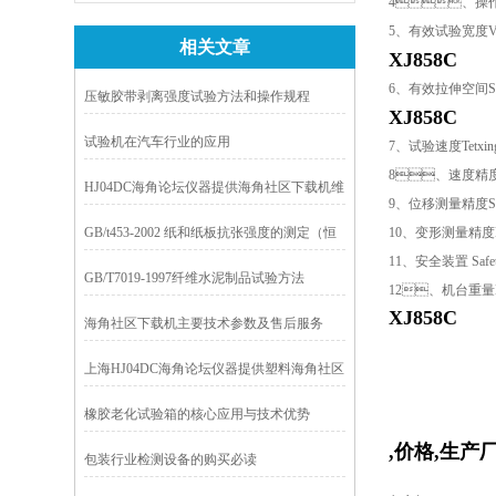
4
、操
5
、有效试验宽度
V
相关文章
XJ858C
6
、有效拉伸空间
S
压敏胶带剥离强度试验方法和操作规程
XJ858C
试验机在汽车行业的应用
7
、试验速度
Tetxi
8
、速度精
HJ04DC海角论坛仪器提供海角社区下载机维
9
、位移测量精度
S
修应达到的标准
GB/t453-2002 纸和纸板抗张强度的测定（恒
10
、变形测量精度
11
、安全装置
Safe
速加荷法）
GB/T7019-1997纤维水泥制品试验方法
12
、机台重量
XJ858C
海角社区下载机主要技术参数及售后服务
上海HJ04DC海角论坛仪器提供塑料海角社区
下载机
橡胶老化试验箱的核心应用与技术优势
,价格,生产
包装行业检测设备的购买必读