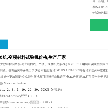
伸、压缩
准ISO.JI
使试验数据
地都可以进行
绍
验机,变频材料试验机价格,生产厂家
超大数显控制系统
-
为主机曲线、力值、速度和变形动态显示，加上电脑可实现微机操作
剪切、刺破、低调疲劳等多项力学试验
.
可根据标准
ISO.JIS.ASTM.DIN
等标准和国外标准进
曲线操作更加简便
.
轻松
.
随时随地都可以进行曲线遍历
.
叠加
.
分离
.
缩放
.
打印等全电子显
参数
Main specifications
、2、3、5、10、20、30、50KN（
任意选）
精度
Load Accuracy
：
0.01%
试精度
Measuring accuracy
：
< ±0.5%