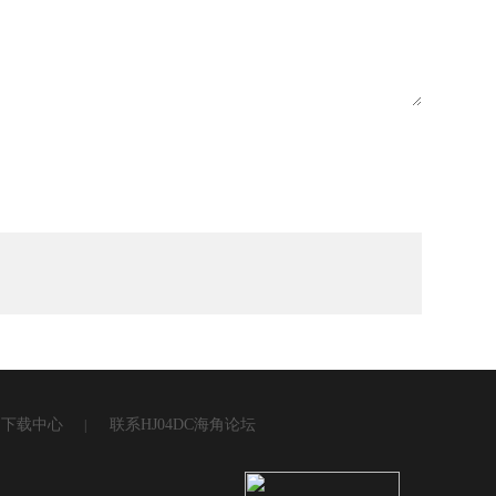
下载中心
联系HJ04DC海角论坛
|