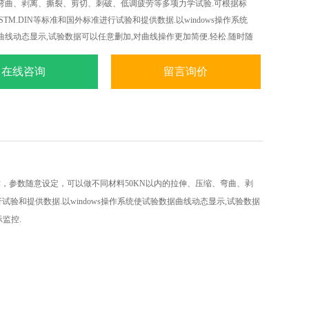
、弯曲、剥离、撕裂、剪切、刺破、低调疲劳等多项力学试验.可根据标
S.ASTM.DIN等标准和国外标准进行试验和提供数据.以windows操作系统
曲线动态显示,试验数据可以任意删加,对曲线操作更加简便.轻松.随时随
曲线遍历.叠加.分离.缩放.打印等全电子显示监控.
在线咨询
留言询价
，参数随意设定，可以做不同材料5
0KN
以内的拉伸、压缩、弯曲、剥
行试验和提供数据
.
以
windows
操作系统使试验数据曲线动态显示
,
试验数据
示监控
.