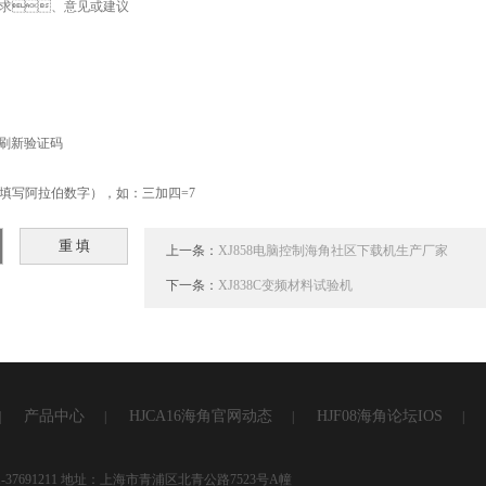
阿拉伯数字），如：三加四=7
上一条：
XJ858电脑控制海角社区下载机生产厂家
下一条：
XJ838C变频材料试验机
产品中心
HJCA16海角官网动态
HJF08海角论坛IOS
|
|
|
|
37691211 地址：上海市青浦区北青公路7523号A幢