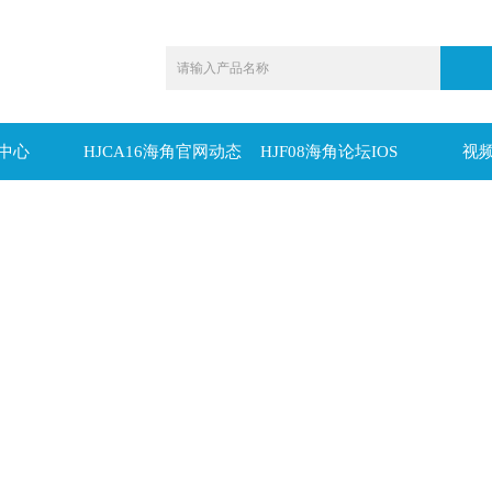
中心
HJCA16海角官网动态
HJF08海角论坛IOS
视