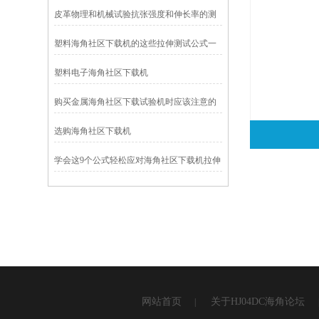
皮革物理和机械试验抗张强度和伸长率的测
定
塑料海角社区下载机的这些拉伸测试公式一
定要知晓
塑料电子海角社区下载机
购买金属海角社区下载试验机时应该注意的
一些问题
选购海角社区下载机
学会这9个公式轻松应对海角社区下载机拉伸
试验
网站首页
关于HJ04DC海角论坛
|