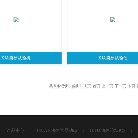
XJA简易试验机
XJA简易试验仪
共 8 条记录，当前 1 / 1 页 首页 上一页 下一页 末
产品中心
HJCA16海角官网动态
HJF08海角论坛IOS
|
|
|
|