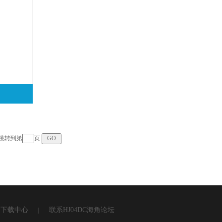
页 跳转到第
页
下载中心
联系HJ04DC海角论坛
|