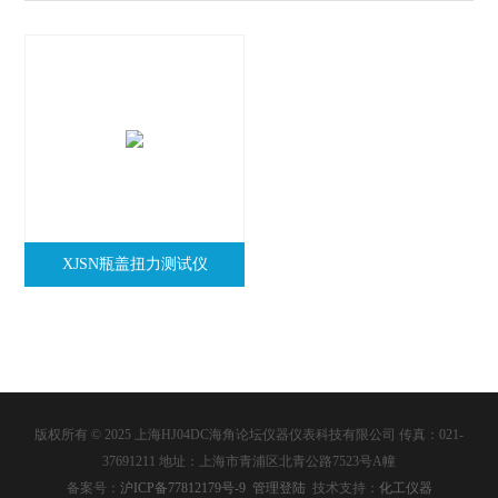
XJSN瓶盖扭力测试仪
版权所有 © 2025 上海HJ04DC海角论坛仪器仪表科技有限公司 传真：021-
37691211 地址：上海市青浦区北青公路7523号A幢
备案号：
沪ICP备77812179号-9
管理登陆
技术支持：
化工仪器