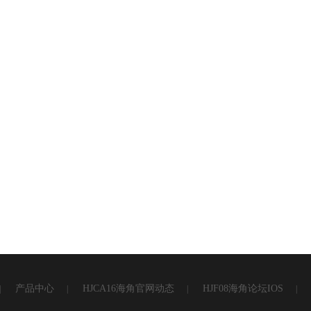
产品中心
HJCA16海角官网动态
HJF08海角论坛IOS
|
|
|
|