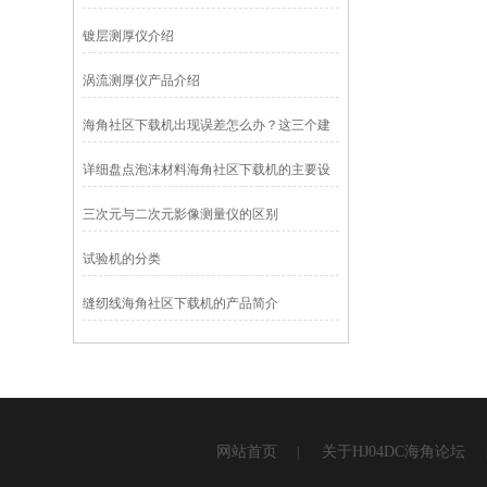
镀层测厚仪介绍
涡流测厚仪产品介绍
海角社区下载机出现误差怎么办？这三个建
议你一定要考虑！
详细盘点泡沫材料海角社区下载机的主要设
备特点
三次元与二次元影像测量仪的区别
试验机的分类
缝纫线海角社区下载机的产品简介
网站首页
关于HJ04DC海角论坛
|