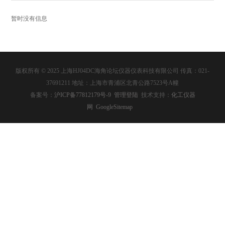
暂时没有信息
版权所有 © 2025 上海HJ04DC海角论坛仪器仪表科技有限公司 传真：021-
37691211 地址：上海市青浦区北青公路7523号A幢
备案号：
沪ICP备77812179号-9
管理登陆
技术支持：
化工仪器
网
GoogleSitemap