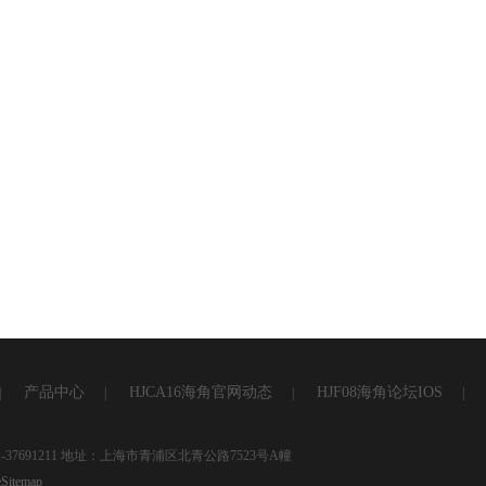
产品中心
HJCA16海角官网动态
HJF08海角论坛IOS
|
|
|
|
-37691211 地址：上海市青浦区北青公路7523号A幢
Sitemap