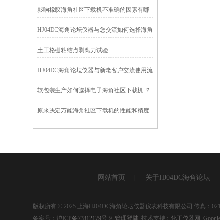
影响橡胶海角社区下载机不准确的因素有哪
些？
HJ04DC海角论坛仪器与您交流如何选择海角
社区下载机更划算
土工格栅粘结点剥离力试验
HJ04DC海角论坛仪器与新老客户交流使用流
量计的误区
软包装生产如何选择电子海角社区下载机 ？
原来决定万能海角社区下载机的性能和精度
是这些……
网站首页
关于HJ04DC海角论坛
|
版权所有 © 2025 上海HJ04DC海角论坛仪器仪表科技有限公司 传真：021
备案号：
沪ICP备77812179号-9
管理登陆
技术支持：
化工仪器网
Google