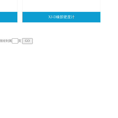
XJ-D橡胶硬度计
页 跳转到第
页