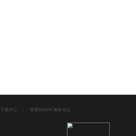
下载中心
联系HJ04DC海角论坛
|