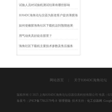
试验人员对试验机测试结果有哪些影响
HJ04DC海角论坛仪器为新老客户提供薄膜海
角社区下载机
如何使橡胶海角社区下载机达到预期效果
用气动夹具好处在那里？
海角社区下载机主要技术参数及售后服务
网站首页
关于HJ04DC海角论坛
|
版权所有 © 2025 上海HJ04DC海角论坛仪器仪表科技有限公司 传真：021-
备案号：
沪ICP备77812179号-9
管理登陆
技术支持：
化工仪器网
Google