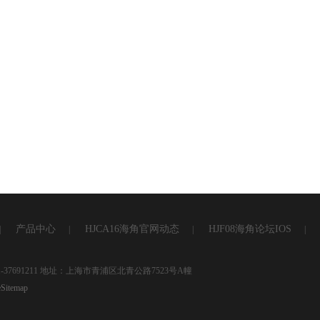
产品中心
HJCA16海角官网动态
HJF08海角论坛IOS
|
|
|
|
37691211 地址：上海市青浦区北青公路7523号A幢
Sitemap