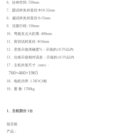
6、拉伸空间: 550mm
7、圆试样夹持直径:Φ10-32mm
8、扁试样夹持直径:0-15mm
9、活塞行程: 150mm
10、弯曲支点大距离: 400mm
11、剪切试样直径: Φ10mm
12．变形示值准确度%：示值的±0.5%以内
13．位移示值相对误差：示值的±0.5%以内
17．主机外形尺寸（mm）:
760×460×1965
18、电机功率: 1.5KW,3相
19、重 量: 1700kg
1、主机部分
1台
留言框
产品：