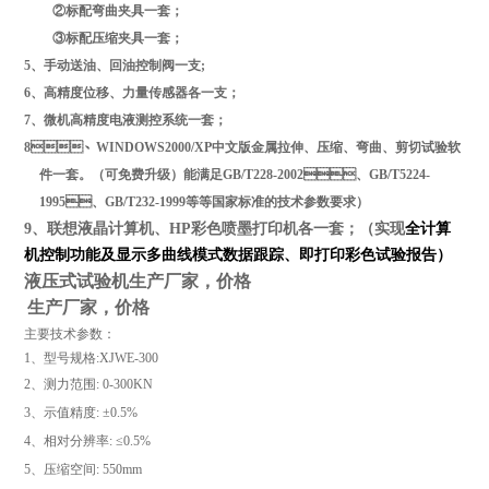
②标配弯曲夹具一套；
③标配压缩夹具一套；
5、手动送油、回油控制阀一支
;
6、高精度位移、力量传感器各一支；
7、微机高精度电液测控系统一套；
8、
WINDOWS2000/XP中文版金属拉伸、压缩、弯曲、剪切试验软
件一套。（可免费升级）能满足GB/T228-2002、GB/T5224-
1995、GB/T232-1999等等国家标准的技术参数要求）
9
、联想液晶
计算机、
HP
彩色喷墨打印机各一套；（
实现
全计算
机控制功能及显示多曲线模式数据跟踪、即打印彩色试验报告）
液压式试验机生产厂家，价格
生产厂家，价格
主要技术参数：
1、型号规格:XJWE-300
2、测力范围: 0-300KN
3、示值精度: ±0.5%
4、相对分辨率: ≤0.5%
5、压缩空间: 550mm