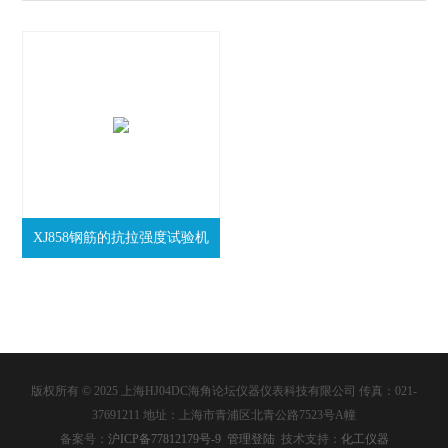
XJ858钢筋的抗拉强度试验机
版权所有 © 2025 上海HJ04DC海角论坛仪器仪表科技有限公司 传真：021-
37691211 地址：上海市青浦区北青公路7523号A幢
备案号：
沪ICP备77812179号-9
管理登陆
技术支持：
化工仪器