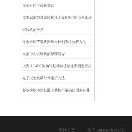
海角社区下载机选购
需要剥离强度试验机找上海HJ04DC海角论坛
仪器
试验机的分类
海角社区下载机测量与控制系统分析方法
支梁冲击试验机的原理简介
上海HJ04DC海角论坛熔体流动速率测定仪介
绍
电子试验机零部件维护方法
影响橡胶海角社区下载机不准确的因素有哪
些？
网站首页
关于HJ04DC海角论坛
|