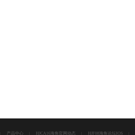
产品中心
HJCA16海角官网动态
HJF08海角论坛IOS
|
|
|
|