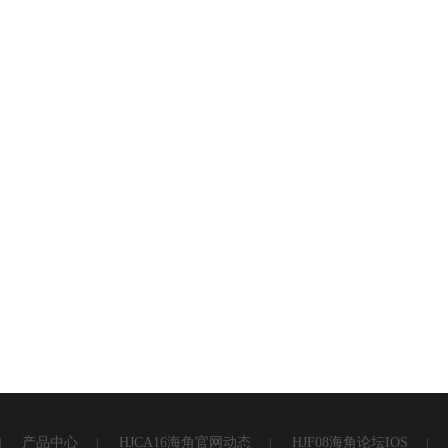
产品中心
HJCA16海角官网动态
HJF08海角论坛IOS
|
|
|
|