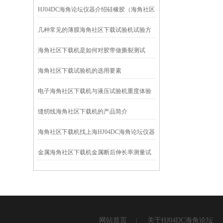
HJ04DC海角论坛仪器介绍硅橡胶（海角社区
下载机）
几种常见的薄膜海角社区下载试验机试验方
法 在上海HJ04DC海角论坛
海角社区下载机是如何对胶带做撕裂测试
的？
海角社区下载试验机的选用要素
电子海角社区下载机与液压试验机重度体验
之后我来谈谈优缺点!
缝纫线海角社区下载机的产品简介
海角社区下载机找上海HJ04DC海角论坛仪器
金属海角社区下载机金属断后伸长率测量试
验方法
网站首页
关于HJ04DC海角论坛
|