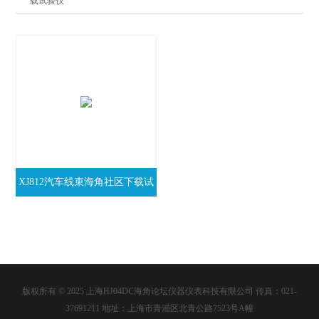
载试验仪
XJ812汽车线束海角社区下载试
验机
版权所有 © 2025 上海HJ04DC海角论坛仪器仪表科技有限公司 传真：021-
37691211 地址：上海市青浦区北青公路7523号A幢