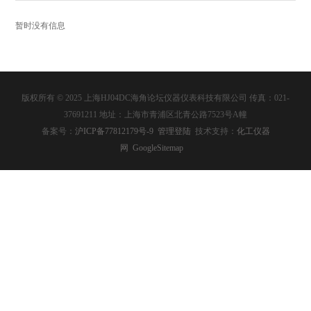
暂时没有信息
版权所有 © 2025 上海HJ04DC海角论坛仪器仪表科技有限公司 传真：021-
37691211 地址：上海市青浦区北青公路7523号A幢
备案号：
沪ICP备77812179号-9
管理登陆
技术支持：
化工仪器
网
GoogleSitemap