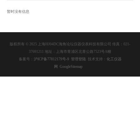
暂时没有信息
版权所有 © 2025 上海HJ04DC海角论坛仪器仪表科技有限公司 传真：021-
37691211 地址：上海市青浦区北青公路7523号A幢
备案号：
沪ICP备77812179号-9
管理登陆
技术支持：
化工仪器
网
GoogleSitemap