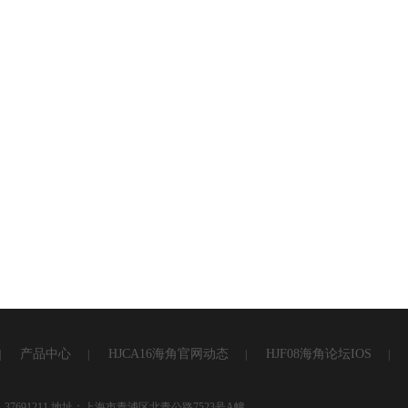
产品中心
HJCA16海角官网动态
HJF08海角论坛IOS
|
|
|
|
7691211 地址：上海市青浦区北青公路7523号A幢