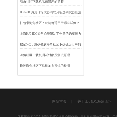
海角社区下载机示值误差的调整
HJ04DC海角论坛仪器与您分析选购仪器应注
意的问题
打包带海角社区下载机都适用于哪些试验？
上海HJ04DC海角论坛研制了全新的奶瓶压力
试验机
铭记5点，减少橡胶海角社区下载机运行中的
差错
海角社区下载机测试对象及测试原理
橡胶海角社区下载机加力系统的检测
网站首页
关于HJ04DC海角论坛
|
版权所有 © 2025 上海HJ04DC海角论坛仪器仪表科技有限公司 传真：021-3