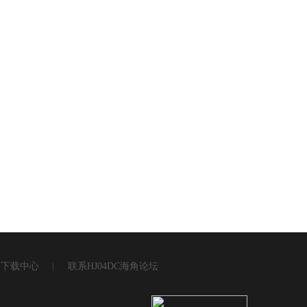
下载中心
联系HJ04DC海角论坛
|