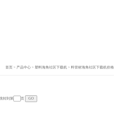
首页
>
产品中心
>
塑料海角社区下载机
>
料管材海角社区下载机价格
页 跳转到第
页