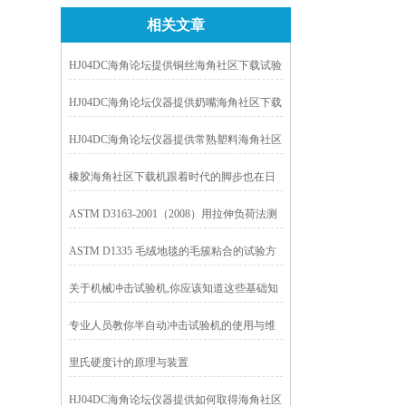
相关文章
HJ04DC海角论坛提供铜丝海角社区下载试验
机
HJ04DC海角论坛仪器提供奶嘴海角社区下载
机
HJ04DC海角论坛仪器提供常熟塑料海角社区
下载机
橡胶海角社区下载机跟着时代的脚步也在日
益进步
ASTM D3163-2001（2008）用拉伸负荷法测
定胶粘剂粘结的刚性塑料搭接剪切接头强度
ASTM D1335 毛绒地毯的毛簇粘合的试验方
的试验方法
法
关于机械冲击试验机,你应该知道这些基础知
识
专业人员教你半自动冲击试验机的使用与维
护
里氏硬度计的原理与装置
HJ04DC海角论坛仪器提供如何取得海角社区