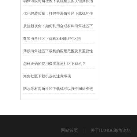
确保薄膜海角社区下载机精度的关键操作指
南
优化包装质量：打包带海角社区下载机的作
用与应用
质控新视角：如何利用合成材料海角社区下
载机优化产品性能
数显海角社区下载机SH和HP的区别
薄膜海角社区下载机的应用范围及其重要性
怎样正确的使用橡胶海角社区下载机？
海角社区下载机选购注意事项
防水卷材海角社区下载机可以按不同标准进
行各项分类,具体有哪些呢?
网站首页
关于HJ04DC海角论坛
|