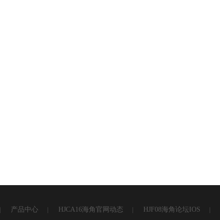
产品中心
HJCA16海角官网动态
HJF08海角论坛IOS
|
|
|
|