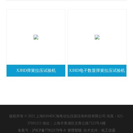
XJHD弹簧拉压试验机
XJHD电子数显弹簧拉压试验机
版权所有 © 2025 上海HJ04DC海角论坛仪器仪表科技有限公司 传真：021-
37691211 地址：上海市青浦区北青公路7523号A幢
备案号：
沪ICP备77812179号-9
管理登陆
技术支持：
化工仪器