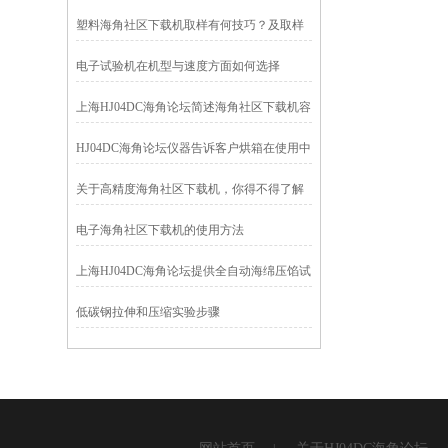
准
塑料海角社区下载机取样有何技巧？及取样
时的相关事宜
电子试验机在机型与速度方面如何选择
上海HJ04DC海角论坛简述海角社区下载机容
易损坏的部件
HJ04DC海角论坛仪器告诉客户烘箱在使用中
应该注意的事项
关于高精度海角社区下载机，你得不得了解
的点
电子海角社区下载机的使用方法
上海HJ04DC海角论坛提供全自动海绵压馅试
验机
低碳钢拉伸和压缩实验步骤