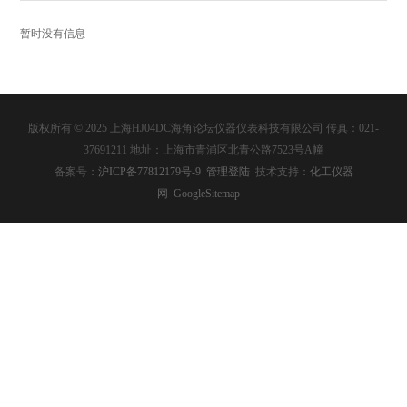
暂时没有信息
版权所有 © 2025 上海HJ04DC海角论坛仪器仪表科技有限公司 传真：021-
37691211 地址：上海市青浦区北青公路7523号A幢
备案号：
沪ICP备77812179号-9
管理登陆
技术支持：
化工仪器
网
GoogleSitemap