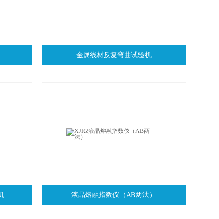
金属线材反复弯曲试验机
机
液晶熔融指数仪（AB两法）